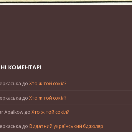
n
НІ КОМЕНТАРІ
еркаська
до
Хто ж той сокіл?
еркаська
до
Хто ж той сокіл?
er Apalkow
до
Хто ж той сокіл?
еркаська
до
Видатний український бджоляр