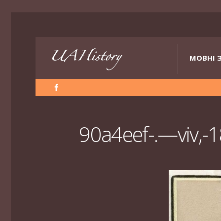
МОВНІ 
90a4eef-.—viv,-1