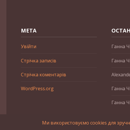
МЕТА
ОСТАН
Увійти
Ганна Ч
Стрічка записів
Ганна Ч
Стрічка коментарів
Alexand
WordPress.org
Ганна Ч
Ганна Ч
Ми використовуємо cookies для зручн
2015-2023 © UAHistory Всі права застережено. При викори