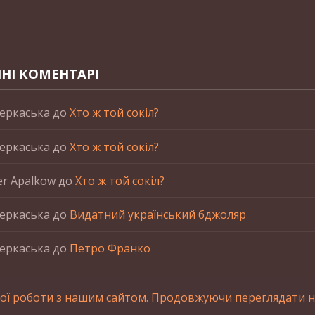
НІ КОМЕНТАРІ
еркаська
до
Хто ж той сокіл?
еркаська
до
Хто ж той сокіл?
er Apalkow
до
Хто ж той сокіл?
еркаська
до
Видатний український бджоляр
еркаська
до
Петро Франко
ої роботи з нашим сайтом. Продовжуючи переглядати на
станні матеріалів сайта обов'язкове зворотнє посилання.