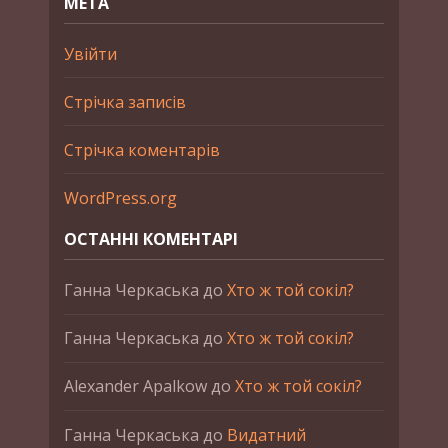
МЕТА
Увійти
Стрічка записів
Стрічка коментарів
WordPress.org
ОСТАННІ КОМЕНТАРІ
Ганна Черкаська
до
Хто ж той сокіл?
Ганна Черкаська
до
Хто ж той сокіл?
Alexander Apalkow
до
Хто ж той сокіл?
Ганна Черкаська
до
Видатний