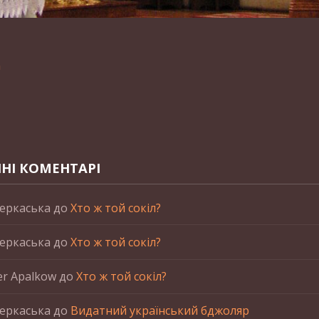
n
НІ КОМЕНТАРІ
еркаська
до
Хто ж той сокіл?
еркаська
до
Хто ж той сокіл?
er Apalkow
до
Хто ж той сокіл?
еркаська
до
Видатний український бджоляр