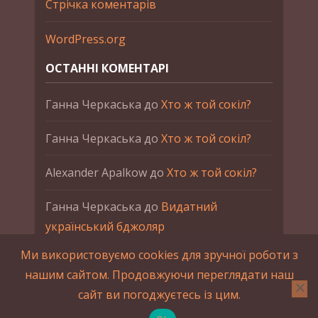
Стрічка коментарів
WordPress.org
ОСТАННІ КОМЕНТАРІ
Ганна Черкаська
до
Хто ж той сокіл?
Ганна Черкаська
до
Хто ж той сокіл?
Alexander Apalkow
до
Хто ж той сокіл?
Ганна Черкаська
до
Видатний
український бджоляр
Ми використовуємо cookies для зручної роботи з
Ганна Черкаська
до
Петро Франко
нашим сайтом. Продовжуючи переглядати наш
сайт ви погоджуєтесь із цим.
2015-2023 © UAHistory Всі права застережено.
При використанні матеріалів сайта обов'язкове