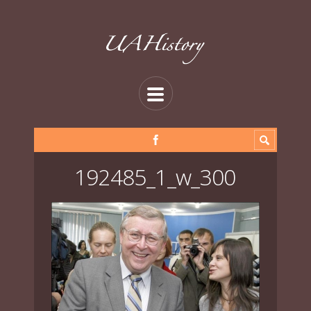
192485_1_w_300