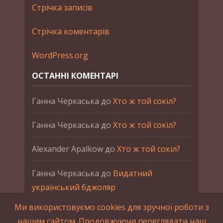
Стрічка записів
Стрічка коментарів
WordPress.org
ОСТАННІ КОМЕНТАРІ
Ганна Черкаська
до
Хто ж той сокіл?
Ганна Черкаська
до
Хто ж той сокіл?
Alexander Apalkow
до
Хто ж той сокіл?
Ганна Черкаська
до
Видатний
український бджоляр
Ми використовуємо cookies для зручної роботи з
Ганна Черкаська
до
Петро Франко
нашим сайтом. Продовжуючи переглядати наш