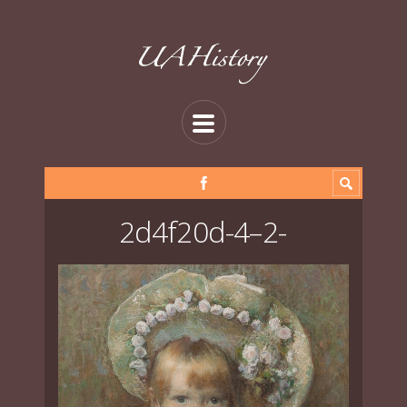
2d4f20d-4–2-