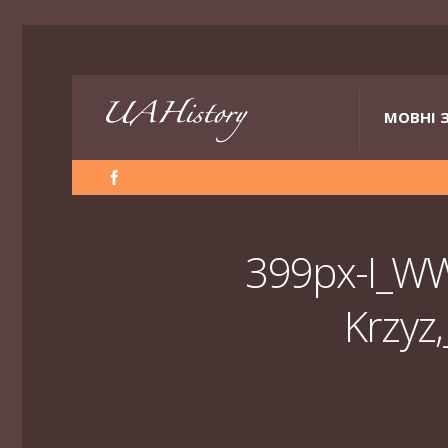
МОВНІ 
399px-I_WW
Krzyz