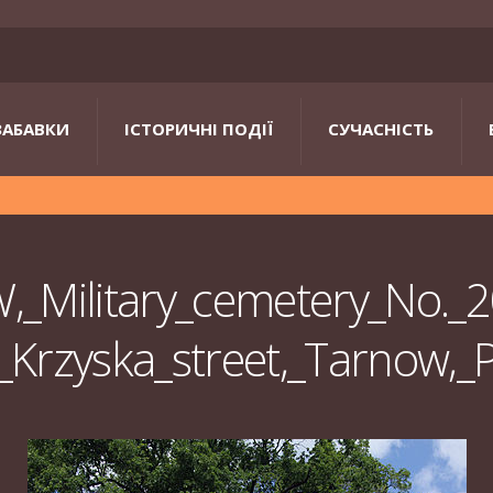
ЗАБАВКИ
ІСТОРИЧНІ ПОДІЇ
СУЧАСНІСТЬ
,_Military_cemetery_No._
,_Krzyska_street,_Tarnow,_