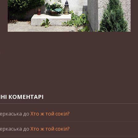
n
НІ КОМЕНТАРІ
еркаська
до
Хто ж той сокіл?
еркаська
до
Хто ж той сокіл?