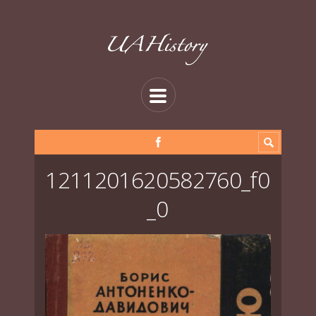
1211201620582760_f0
_0