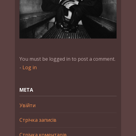
You must be logged in to post a comment.
-
Log in
МЕТА
Увійти
Стрічка записів
Стрічка коментарів