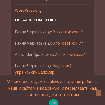
WordPress.org
ОСТАННІ КОМЕНТАРІ
Ганна Черкаська
до
Хто ж той сокіл?
Ганна Черкаська
до
Хто ж той сокіл?
Alexander Apalkow
до
Хто ж той сокіл?
Ганна Черкаська
до
Видатний
український бджоляр
Ми використовуємо cookies для зручної роботи з
Ганна Черкаська
до
Петро Франко
нашим сайтом. Продовжуючи переглядати наш
сайт ви погоджуєтесь із цим.
2015-2023 © UAHistory Всі права застережено.
При використанні матеріалів сайта обов'язкове
Ok