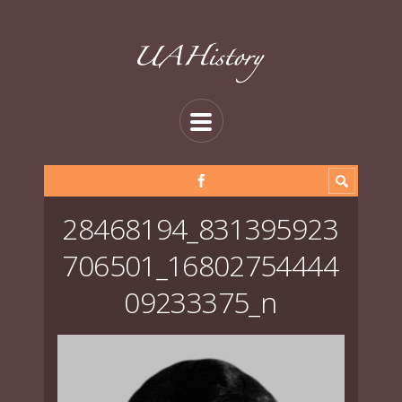
28468194_831395923
706501_16802754444
09233375_n