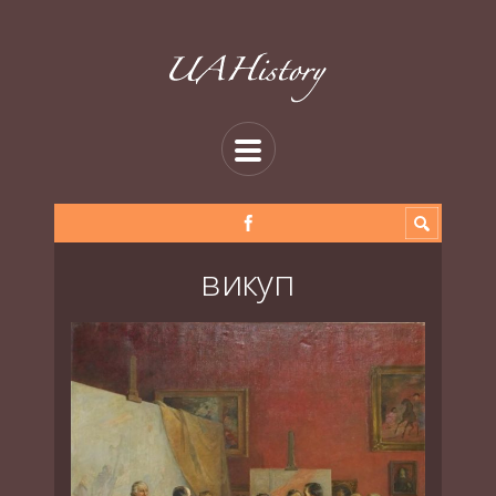
викуп