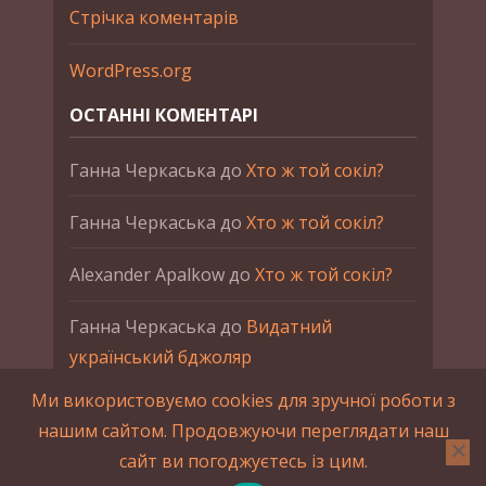
Стрічка коментарів
WordPress.org
ОСТАННІ КОМЕНТАРІ
Ганна Черкаська
до
Хто ж той сокіл?
Ганна Черкаська
до
Хто ж той сокіл?
Alexander Apalkow
до
Хто ж той сокіл?
Ганна Черкаська
до
Видатний
український бджоляр
Ми використовуємо cookies для зручної роботи з
Ганна Черкаська
до
Петро Франко
нашим сайтом. Продовжуючи переглядати наш
сайт ви погоджуєтесь із цим.
2015-2023 © UAHistory Всі права застережено.