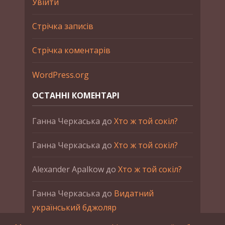
Увійти
Стрічка записів
Стрічка коментарів
WordPress.org
ОСТАННІ КОМЕНТАРІ
Ганна Черкаська
до
Хто ж той сокіл?
Ганна Черкаська
до
Хто ж той сокіл?
Alexander Apalkow
до
Хто ж той сокіл?
Ганна Черкаська
до
Видатний
український бджоляр