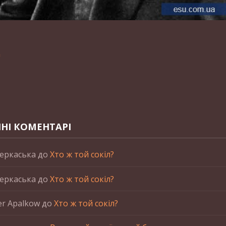
n
НІ КОМЕНТАРІ
еркаська
до
Хто ж той сокіл?
еркаська
до
Хто ж той сокіл?
er Apalkow
до
Хто ж той сокіл?