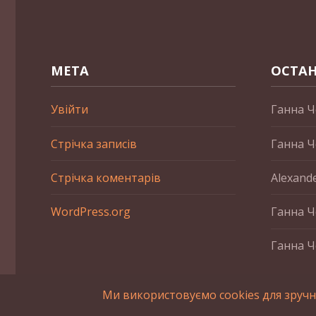
МЕТА
ОСТАН
Увійти
Ганна Ч
Стрічка записів
Ганна Ч
Стрічка коментарів
Alexand
WordPress.org
Ганна Ч
Ганна Ч
Ми використовуємо cookies для зручн
2015-2023 © UAHistory Всі права застережено. При викори