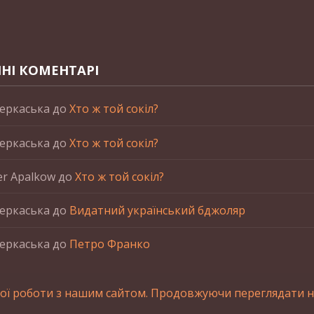
НІ КОМЕНТАРІ
еркаська
до
Хто ж той сокіл?
еркаська
до
Хто ж той сокіл?
er Apalkow
до
Хто ж той сокіл?
еркаська
до
Видатний український бджоляр
еркаська
до
Петро Франко
ої роботи з нашим сайтом. Продовжуючи переглядати на
станні матеріалів сайта обов'язкове зворотнє посилання.