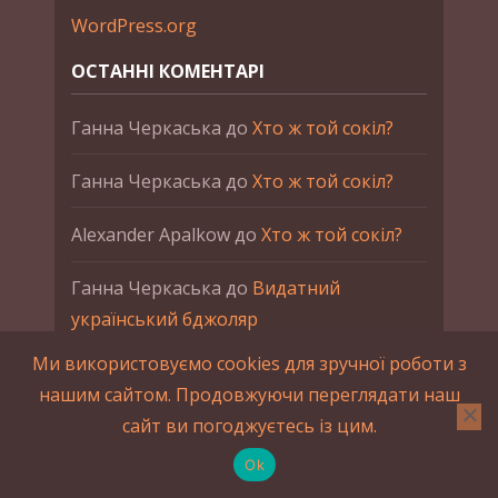
WordPress.org
ОСТАННІ КОМЕНТАРІ
Ганна Черкаська
до
Хто ж той сокіл?
Ганна Черкаська
до
Хто ж той сокіл?
Alexander Apalkow
до
Хто ж той сокіл?
Ганна Черкаська
до
Видатний
український бджоляр
Ми використовуємо cookies для зручної роботи з
Ганна Черкаська
до
Петро Франко
нашим сайтом. Продовжуючи переглядати наш
сайт ви погоджуєтесь із цим.
2015-2023 © UAHistory Всі права застережено.
При використанні матеріалів сайта обов'язкове
Ok
зворотнє посилання.