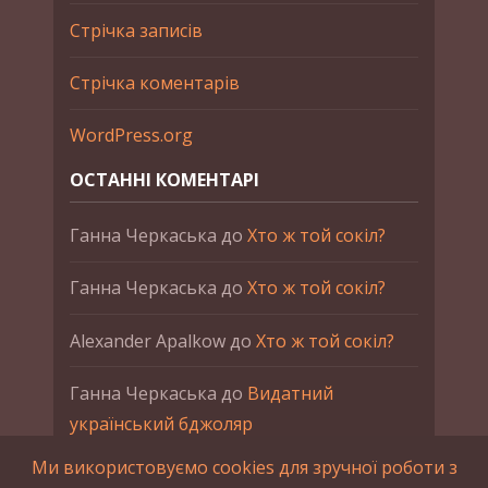
Стрічка записів
Стрічка коментарів
WordPress.org
ОСТАННІ КОМЕНТАРІ
Ганна Черкаська
до
Хто ж той сокіл?
Ганна Черкаська
до
Хто ж той сокіл?
Alexander Apalkow
до
Хто ж той сокіл?
Ганна Черкаська
до
Видатний
український бджоляр
Ми використовуємо cookies для зручної роботи з
Ганна Черкаська
до
Петро Франко