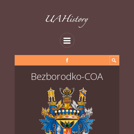
Bezborodko-COA