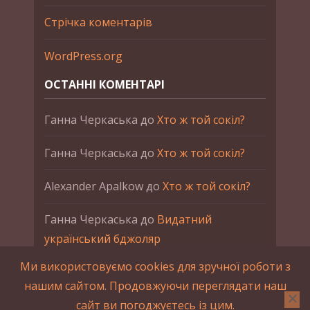
Стрічка коментарів
WordPress.org
ОСТАННІ КОМЕНТАРІ
Ганна Черкаська
до
Хто ж той сокіл?
Ганна Черкаська
до
Хто ж той сокіл?
Alexander Apalkow
до
Хто ж той сокіл?
Ганна Черкаська
до
Видатний
український бджоляр
Ми використовуємо cookies для зручної роботи з
Ганна Черкаська
до
Петро Франко
нашим сайтом. Продовжуючи переглядати наш
сайт ви погоджуєтесь із цим.