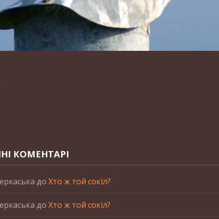
n
НІ КОМЕНТАРІ
еркаська
до
Хто ж той сокіл?
еркаська
до
Хто ж той сокіл?