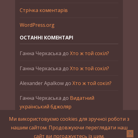
Стрічка коментарів
WordPress.org
ОСТАННІ КОМЕНТАРІ
Ганна Черкаська
до
Хто ж той сокіл?
Ганна Черкаська
до
Хто ж той сокіл?
Alexander Apalkow
до
Хто ж той сокіл?
Ганна Черкаська
до
Видатний
український бджоляр
Ми використовуємо cookies для зручної роботи з
Ганна Черкаська
до
Петро Франко
нашим сайтом. Продовжуючи переглядати наш
сайт ви погоджуєтесь із цим.