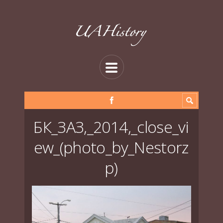
БК_ЗАЗ,_2014,_close_vi
ew_(photo_by_Nestorz
p)