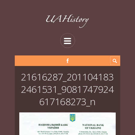
21616287_201104183
2461531_9081747924
617168273_n