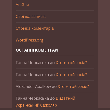
Увійти
Стрічка записів
Стрічка коментарів
WordPress.org
ОСТАННІ КОМЕНТАРІ
Ганна Черкаська
до
Хто ж той сокіл?
Ганна Черкаська
до
Хто ж той сокіл?
Alexander Apalkow
до
Хто ж той сокіл?
Ганна Черкаська
до
Видатний
український бджоляр