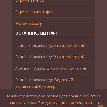
Стрічка записів
Стрічка коментарів
WordPress.org
ОСТАННІ КОМЕНТАРІ
Ганна Черкаська
до
Хто ж той сокіл?
Ганна Черкаська
до
Хто ж той сокіл?
Alexander Apalkow
до
Хто ж той сокіл?
Ганна Черкаська
до
Видатний
український бджоляр
Ми використовуємо cookies для зручної роботи з
Ганна Черкаська
до
Петро Франко
нашим сайтом. Продовжуючи переглядати наш