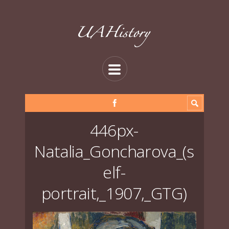
446px-
Natalia_Goncharova_(s
elf-
portrait,_1907,_GTG)