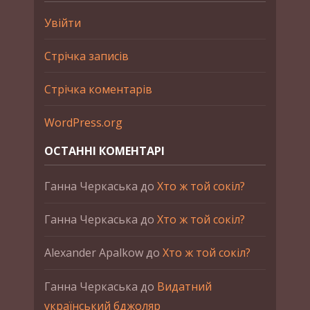
Увійти
Стрічка записів
Стрічка коментарів
WordPress.org
ОСТАННІ КОМЕНТАРІ
Ганна Черкаська
до
Хто ж той сокіл?
Ганна Черкаська
до
Хто ж той сокіл?
Alexander Apalkow
до
Хто ж той сокіл?
Ганна Черкаська
до
Видатний
український бджоляр