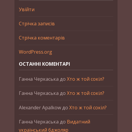
Увійти
Стрічка записів
Стрічка коментарів
WordPress.org
ОСТАННІ КОМЕНТАРІ
Ганна Черкаська
до
Хто ж той сокіл?
Ганна Черкаська
до
Хто ж той сокіл?
Alexander Apalkow
до
Хто ж той сокіл?
Ганна Черкаська
до
Видатний
український бджоляр