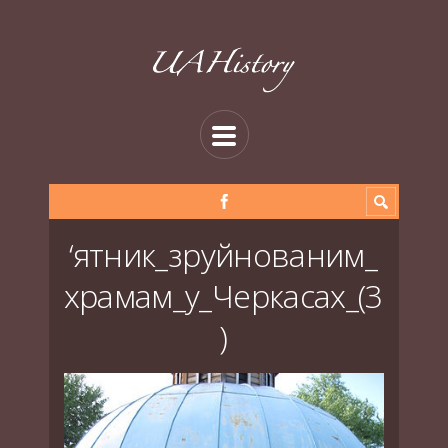
‘ятник_зруйнованим_
храмам_у_Черкасах_(3
)