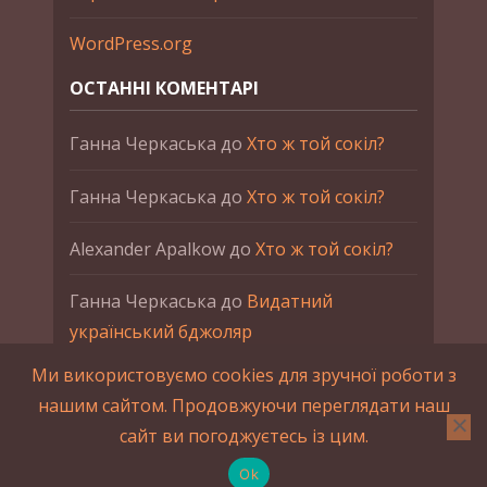
WordPress.org
ОСТАННІ КОМЕНТАРІ
Ганна Черкаська
до
Хто ж той сокіл?
Ганна Черкаська
до
Хто ж той сокіл?
Alexander Apalkow
до
Хто ж той сокіл?
Ганна Черкаська
до
Видатний
український бджоляр
Ми використовуємо cookies для зручної роботи з
Ганна Черкаська
до
Петро Франко
нашим сайтом. Продовжуючи переглядати наш
сайт ви погоджуєтесь із цим.
2015-2023 © UAHistory Всі права застережено.
При використанні матеріалів сайта обов'язкове
Ok
зворотнє посилання.