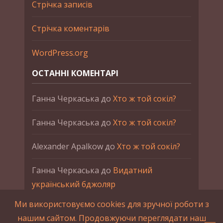
Стрічка записів
Стрічка коментарів
WordPress.org
ОСТАННІ КОМЕНТАРІ
Ганна Черкаська
до
Хто ж той сокіл?
Ганна Черкаська
до
Хто ж той сокіл?
Alexander Apalkow
до
Хто ж той сокіл?
Ганна Черкаська
до
Видатний
український бджоляр
Ми використовуємо cookies для зручної роботи з
Ганна Черкаська
до
Петро Франко
нашим сайтом. Продовжуючи переглядати наш