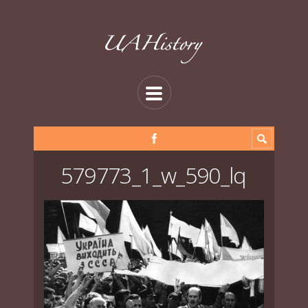
579773_1_w_590_lq