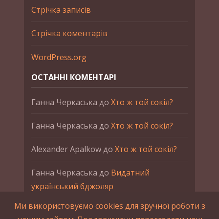
Стрічка записів
Стрічка коментарів
WordPress.org
ОСТАННІ КОМЕНТАРІ
Ганна Черкаська
до
Хто ж той сокіл?
Ганна Черкаська
до
Хто ж той сокіл?
Alexander Apalkow
до
Хто ж той сокіл?
Ганна Черкаська
до
Видатний
український бджоляр
Ми використовуємо cookies для зручної роботи з
Ганна Черкаська
до
Петро Франко