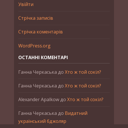
Увійти
Стрічка записів
Стрічка коментарів
WordPress.org
ОСТАННІ КОМЕНТАРІ
Ганна Черкаська
до
Хто ж той сокіл?
Ганна Черкаська
до
Хто ж той сокіл?
Alexander Apalkow
до
Хто ж той сокіл?
Ганна Черкаська
до
Видатний
український бджоляр