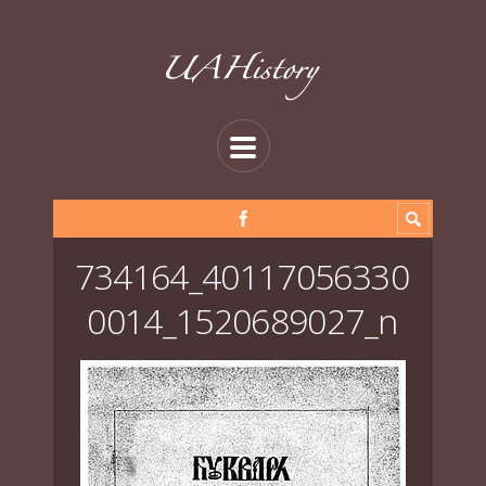
734164_40117056330
0014_1520689027_n