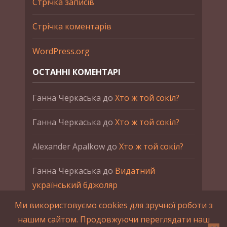
Стрічка записів
Стрічка коментарів
WordPress.org
ОСТАННІ КОМЕНТАРІ
Ганна Черкаська
до
Хто ж той сокіл?
Ганна Черкаська
до
Хто ж той сокіл?
Alexander Apalkow
до
Хто ж той сокіл?
Ганна Черкаська
до
Видатний
український бджоляр
Ми використовуємо cookies для зручної роботи з
Ганна Черкаська
до
Петро Франко
нашим сайтом. Продовжуючи переглядати наш