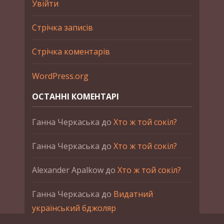
Увійти
Стрічка записів
Стрічка коментарів
WordPress.org
ОСТАННІ КОМЕНТАРІ
Ганна Черкаська
до
Хто ж той сокіл?
Ганна Черкаська
до
Хто ж той сокіл?
Alexander Apalkow
до
Хто ж той сокіл?
Ганна Черкаська
до
Видатний
український бджоляр