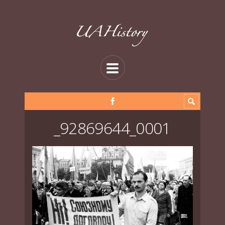
_92869644_0001