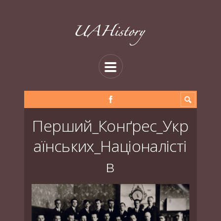
Перший_Конґрес_Укр
аїнських_Націоналісті
в