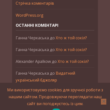
Стрічка коментарів
WordPress.org
ОСТАННІ КОМЕНТАРІ
Ганна Черкаська
до
Хто ж той сокіл?
Ганна Черкаська
до
Хто ж той сокіл?
Alexander Apalkow
до
Хто ж той сокіл?
Ганна Черкаська
до
Видатний
український бджоляр
Ми використовуємо cookies для зручної роботи з
Ганна Черкаська
до
Петро Франко
нашим сайтом. Продовжуючи переглядати наш
сайт ви погоджуєтесь із цим.
2015-2023 © UAHistory Всі права застережено.