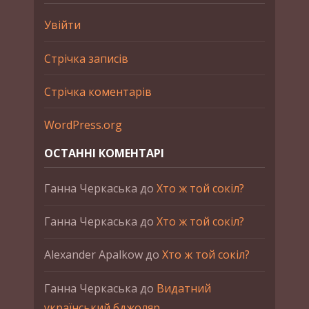
Увійти
Стрічка записів
Стрічка коментарів
WordPress.org
ОСТАННІ КОМЕНТАРІ
Ганна Черкаська
до
Хто ж той сокіл?
Ганна Черкаська
до
Хто ж той сокіл?
Alexander Apalkow
до
Хто ж той сокіл?
Ганна Черкаська
до
Видатний
український бджоляр