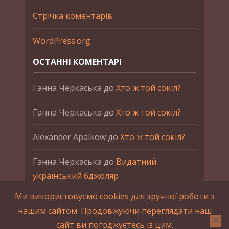
Стрічка коментарів
WordPress.org
ОСТАННІ КОМЕНТАРІ
Ганна Черкаська
до
Хто ж той сокіл?
Ганна Черкаська
до
Хто ж той сокіл?
Alexander Apalkow
до
Хто ж той сокіл?
Ганна Черкаська
до
Видатний
український бджоляр
Ми використовуємо cookies для зручної роботи з
Ганна Черкаська
до
Петро Франко
нашим сайтом. Продовжуючи переглядати наш
сайт ви погоджуєтесь із цим.