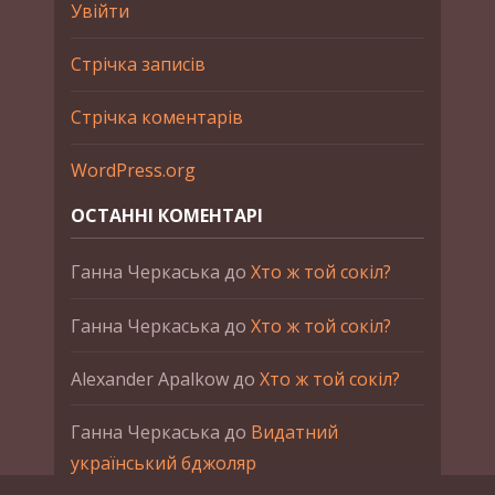
Увійти
Стрічка записів
Стрічка коментарів
WordPress.org
ОСТАННІ КОМЕНТАРІ
Ганна Черкаська
до
Хто ж той сокіл?
Ганна Черкаська
до
Хто ж той сокіл?
Alexander Apalkow
до
Хто ж той сокіл?
Ганна Черкаська
до
Видатний
український бджоляр