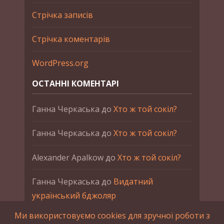
Стрічка записів
Стрічка коментарів
WordPress.org
ОСТАННІ КОМЕНТАРІ
Ганна Черкаська
до
Хто ж той сокіл?
Ганна Черкаська
до
Хто ж той сокіл?
Alexander Apalkow
до
Хто ж той сокіл?
Ганна Черкаська
до
Видатний
український бджоляр
Ми використовуємо cookies для зручної роботи з
Ганна Черкаська
до
Петро Франко