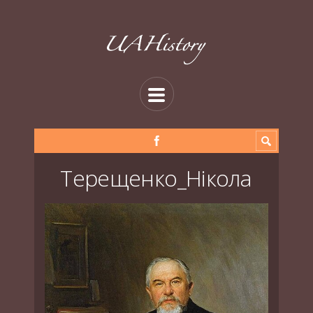
Терещенко_Нікола