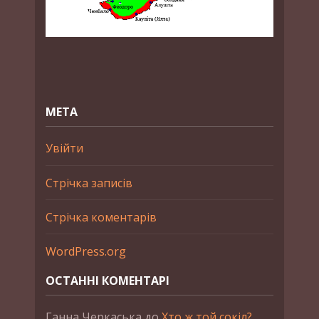
МЕТА
Увійти
Стрічка записів
Стрічка коментарів
WordPress.org
ОСТАННІ КОМЕНТАРІ
Ганна Черкаська
до
Хто ж той сокіл?