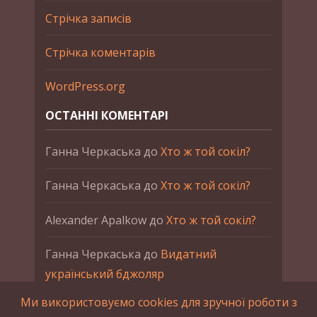
Стрічка записів
Стрічка коментарів
WordPress.org
ОСТАННІ КОМЕНТАРІ
Ганна Черкаська
до
Хто ж той сокіл?
Ганна Черкаська
до
Хто ж той сокіл?
Alexander Apalkow
до
Хто ж той сокіл?
Ганна Черкаська
до
Видатний
український бджоляр
Ми використовуємо cookies для зручної роботи з
Ганна Черкаська
до
Петро Франко