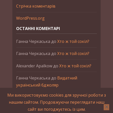
Стрічка коментарів
WordPress.org
ОСТАННІ КОМЕНТАРІ
Ганна Черкаська
до
Хто ж той сокіл?
Ганна Черкаська
до
Хто ж той сокіл?
Alexander Apalkow
до
Хто ж той сокіл?
Ганна Черкаська
до
Видатний
український бджоляр
Ми використовуємо cookies для зручної роботи з
Ганна Черкаська
до
Петро Франко
нашим сайтом. Продовжуючи переглядати наш
сайт ви погоджуєтесь із цим.
2015-2023 © UAHistory Всі права застережено.