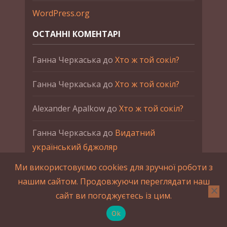
WordPress.org
ОСТАННІ КОМЕНТАРІ
Ганна Черкаська
до
Хто ж той сокіл?
Ганна Черкаська
до
Хто ж той сокіл?
Alexander Apalkow
до
Хто ж той сокіл?
Ганна Черкаська
до
Видатний
український бджоляр
Ми використовуємо cookies для зручної роботи з
Ганна Черкаська
до
Петро Франко
нашим сайтом. Продовжуючи переглядати наш
сайт ви погоджуєтесь із цим.
2015-2023 © UAHistory Всі права застережено.
При використанні матеріалів сайта обов'язкове
Ok
зворотнє посилання.