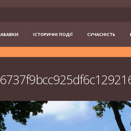
ЗАБАВКИ
ІСТОРИЧНІ ПОДІЇ
СУЧАСНІСТЬ
6737f9bcc925df6c12921