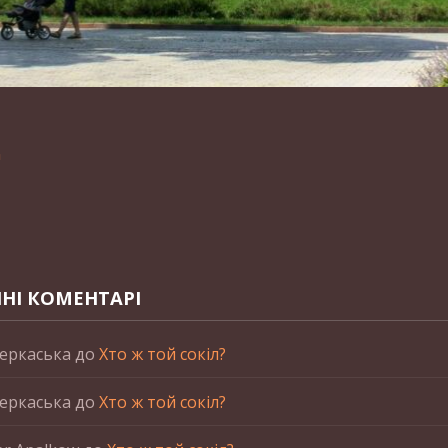
n
НІ КОМЕНТАРІ
еркаська
до
Хто ж той сокіл?
еркаська
до
Хто ж той сокіл?