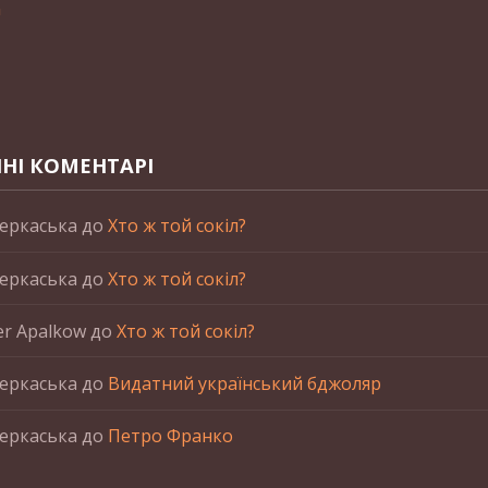
n
НІ КОМЕНТАРІ
еркаська
до
Хто ж той сокіл?
еркаська
до
Хто ж той сокіл?
er Apalkow
до
Хто ж той сокіл?
еркаська
до
Видатний український бджоляр
еркаська
до
Петро Франко