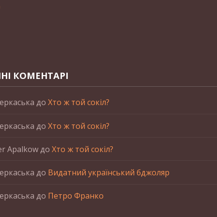
n
НІ КОМЕНТАРІ
еркаська
до
Хто ж той сокіл?
еркаська
до
Хто ж той сокіл?
er Apalkow
до
Хто ж той сокіл?
еркаська
до
Видатний український бджоляр
еркаська
до
Петро Франко