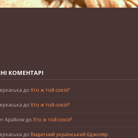
n
НІ КОМЕНТАРІ
еркаська
до
Хто ж той сокіл?
еркаська
до
Хто ж той сокіл?
er Apalkow
до
Хто ж той сокіл?
еркаська
до
Видатний український бджоляр