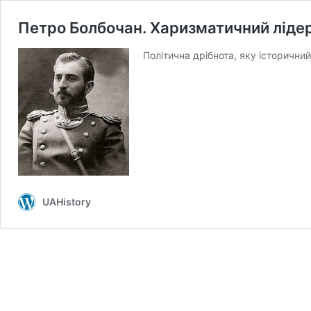
Петро Болбочан. Харизматичний лід
Політична дрібнота, яку історични
UAHistory