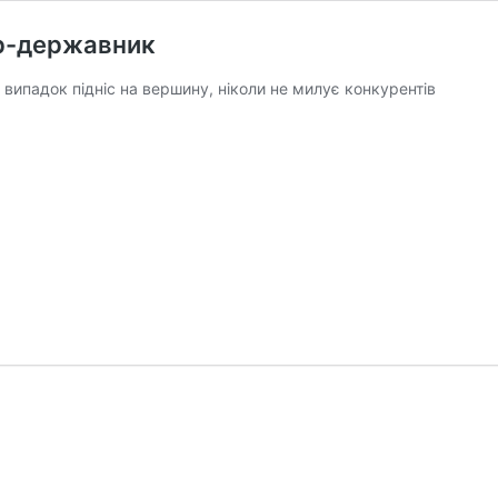
ер-державник
й випадок підніс на вершину, ніколи не милує конкурентів