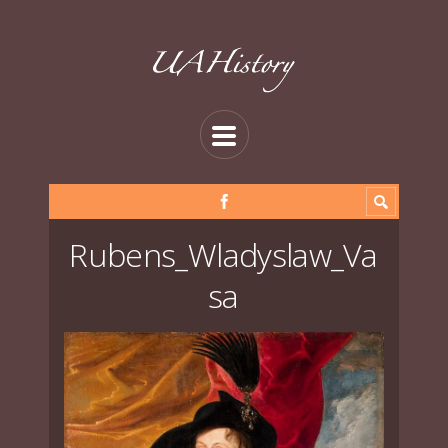
Rubens_Wladyslaw_Va
sa