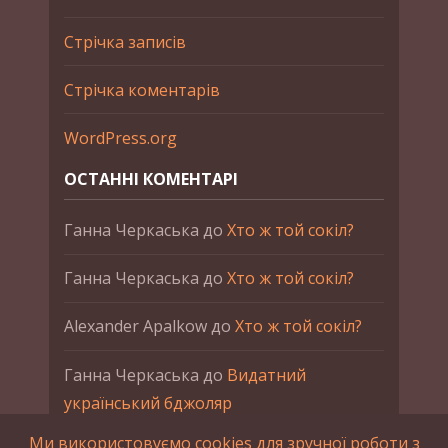
Стрічка записів
Стрічка коментарів
WordPress.org
ОСТАННІ КОМЕНТАРІ
Ганна Черкаська
до
Хто ж той сокіл?
Ганна Черкаська
до
Хто ж той сокіл?
Alexander Apalkow
до
Хто ж той сокіл?
Ганна Черкаська
до
Видатний
український бджоляр
Ми використовуємо cookies для зручної роботи з